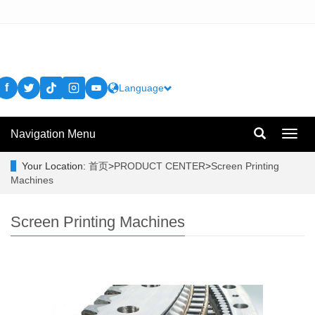
f
Language
Navigation Menu
Toggl
navig
Your Location:
首页
>
PRODUCT CENTER
>
Screen Printing
Machines
Screen Printing Machines