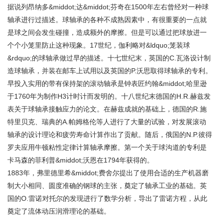
据说列昂纳多&middot;达&middot;芬奇在1500年左右曾经对一种球
轴承进行过描述。球轴承的各种不成熟因素中，有很重要的一点就
是球之间会发生碰撞，造成额外的摩擦。但是可以通过把球放进一
个个小笼里防止这种现象。17世纪，伽利略对&ldquo;笼装球
&rdquo;的球轴承做过早的描述。十七世纪末，英国的C.瓦洛设计制
造球轴承，并装在邮车上试用以及英国的P.沃思取得球轴承的专利。
早投入实用的带有保持架的滚动轴承是钟表匠约翰&middot;哈里逊
于1760年为制作H3计时计而发明的。十八世纪末德国的H.R.赫兹发
表关于球轴承接触应力的论文。在赫兹成就的基础上，德国的R.施
特里贝克、瑞典的A.帕姆格伦等人进行了大量的试验，对发展滚动
轴承的设计理论和疲劳寿命计算作出了贡献。随后，俄国的N.P.彼得
罗夫应用牛顿粘性定律计算轴承摩擦。第一个关于球沟道的专利是
卡马森的菲利普&middot;沃恩在1794年获得的。
1883年，弗里德里希&middot;费舍尔提出了使用合适的生产机器磨
制大小相同、圆度准确的钢球的主张，奠定了轴承工业的基础。英
国的O.雷诺对托尔的发现进行了数学分析，导出了雷诺方程，从此
奠定了流体动压润滑理论的基础。