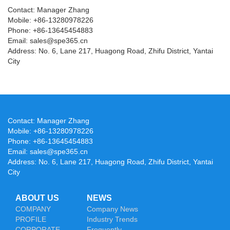
Contact: Manager Zhang
Mobile: +86-13280978226
Phone: +86-13645454883
Email: sales@spe365.cn
Address: No. 6, Lane 217, Huagong Road, Zhifu District, Yantai
City
Contact: Manager Zhang
Mobile: +86-13280978226
Phone: +86-13645454883
Email: sales@spe365.cn
Address: No. 6, Lane 217, Huagong Road, Zhifu District, Yantai
City
ABOUT US
NEWS
COMPANY
Company News
PROFILE
Industry Trends
CORPORATE
Frequently