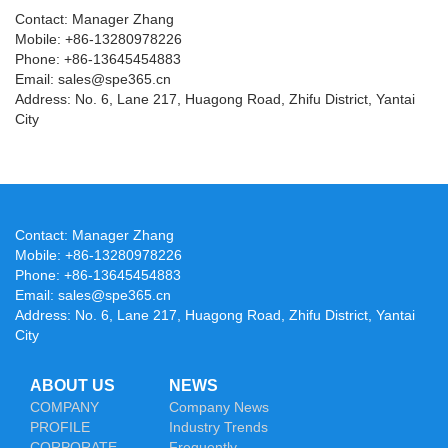
Contact: Manager Zhang
Mobile: +86-13280978226
Phone: +86-13645454883
Email: sales@spe365.cn
Address: No. 6, Lane 217, Huagong Road, Zhifu District, Yantai
City
Contact: Manager Zhang
Mobile: +86-13280978226
Phone: +86-13645454883
Email: sales@spe365.cn
Address: No. 6, Lane 217, Huagong Road, Zhifu District, Yantai
City
ABOUT US
NEWS
COMPANY
Company News
PROFILE
Industry Trends
CORPORATE
Frequently